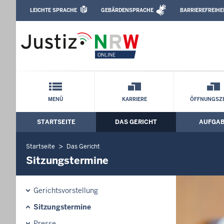
Direkt zum Inhalt
LEICHTE SPRACHE
GEBÄRDENSPRACHE
BARRIEREFREIHE
Leichte Sprache, Gebärdensprachenvideo u
Landgericht Detmold: Sitzungstermine
Schnellnavigation mit Volltext-Suche
MENÜ
KARRIERE
ÖFFNUNGSZE
STARTSEITE
DAS GERICHT
AUFGA
Hauptmenü: Hauptnavigation
Startseite
Das Gericht
Sitzungstermine
Gerichtsvorstellung
Sitzungstermine
Presse