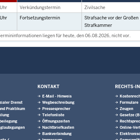
Uhr
Verkündungstermin
Zivilsache
Uhr
Fortsetzungstermin
Strafsache vor der Großen
Strafkammer
ermininformationen liegen für heute, den 06.08.2026, nicht vor.
KONTAKT
RECHTS-I
E-Mail - Hinweis
Kostenrech
ialer Dienst
Wegbeschreibung
Formulare
und Praktikum
Pressesprecher
Zeugen
ilung
Telefonliste
Gesetze (
tbeilegung
Öffnungszeiten
Rechtspre
eglaubigungen
Nachtbriefkasten
Online-Ver
Bankverbindung
Elektronis