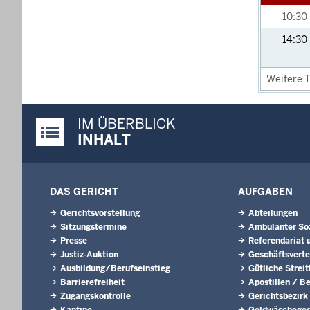
10:30
14:30
Weitere T
IM ÜBERBLICK
Justiz-Portal im Überblick:
INHALT
DAS GERICHT
AUFGABEN
Gerichtsvorstellung
Abteilungen
Sitzungstermine
Ambulanter Soz
Presse
Referendariat 
Justiz-Auktion
Geschäftsverte
Ausbildung/Berufseinstieg
Gütliche Strei
Barrierefreiheit
Apostillen / B
Zugangskontrolle
Gerichtsbezirk