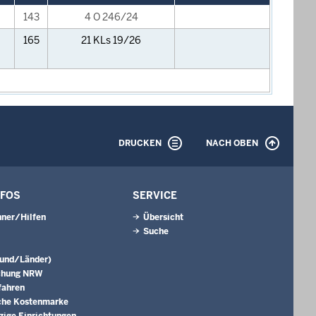
143
4 O 246/24
165
21 KLs 19/26
DRUCKEN
NACH OBEN
NFOS
SERVICE
ner/Hilfen
Übersicht
Suche
Bund/Länder)
chung NRW
fahren
che Kostenmarke