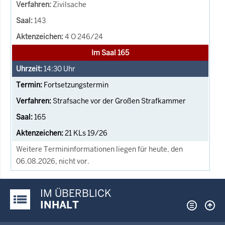
Zivilsache
143
4 O 246/24
Im Saal 165
14:30
Uhr
Fortsetzungstermin
Strafsache vor der Großen Strafkammer
165
21 KLs 19/26
Weitere Termininformationen liegen für heute, den
06.08.2026, nicht vor.
IM ÜBERBLICK
Justiz-Portal im Überblick:
INHALT